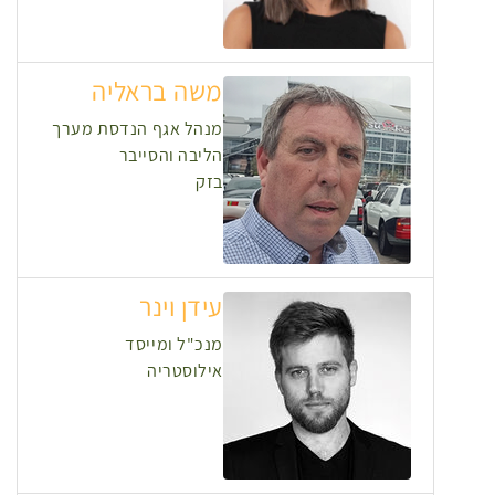
משה בראליה
מנהל אגף הנדסת מערך
הליבה והסייבר
בזק
עידן וינר
מנכ"ל ומייסד
אילוסטריה