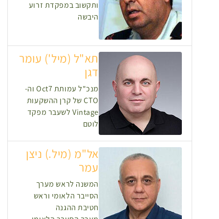
ותקשוב במפקדת זרוע
היבשה
תא"ל (מיל') עומר
דגן
מנכ"ל עמותת Oct7 וה-
CTO של קרן ההשקעות
Vintage לשעבר מפקד
לוטם
אל"מ (מיל.) ניצן
עמר
המשנה לראש מערך
הסייבר הלאומי וראש
חטיבת ההגנה