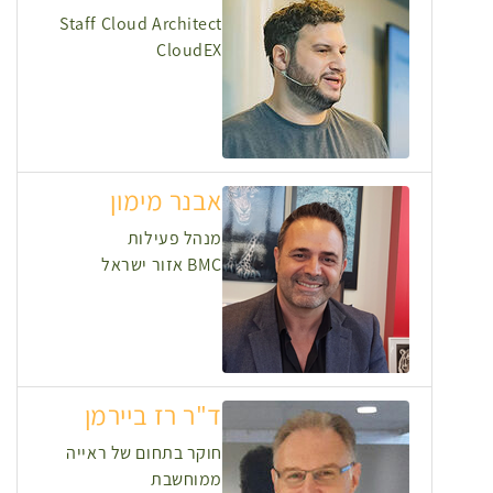
Staff Cloud Architect
CloudEX
אבנר מימון
מנהל פעילות
BMC אזור ישראל
ד"ר רז ביירמן
חוקר בתחום של ראייה
ממוחשבת