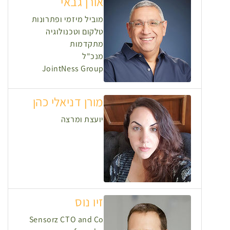
אורן גבאי
מוביל מיזמי ופתרונות
טלקום וטכנולוגיה
מתקדמות
מנכ"ל
JointNess Group
מורן דניאלי כהן
יועצת ומרצה
זיו נוס
Sensorz CTO and Co