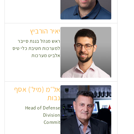
יאיר הורביץ
ראש מנהל בגנת סייבר
למערכות חטיבת כלי טיס
אלביט מערכות
אל״מ (מיל׳) אסף
נבות
Head of Defense
Division
Commit