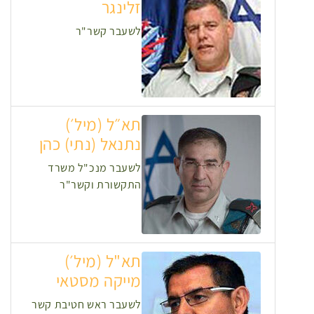
זלינגר
לשעבר קשר"ר
תא״ל (מיל׳)
נתנאל (נתי) כהן
לשעבר מנכ"ל משרד
התקשורת וקשר"ר
תא"ל (מיל׳)
מייקה מסטאי
לשעבר ראש חטיבת קשר