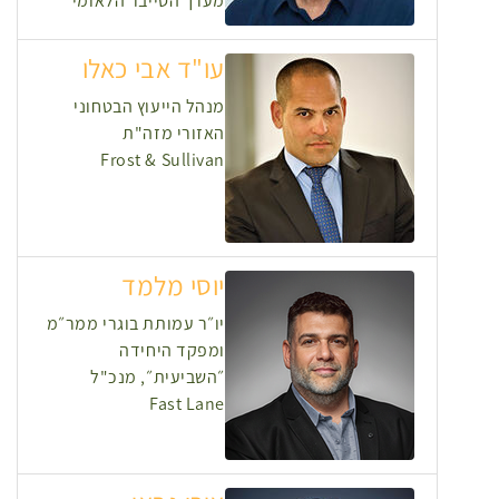
מערך הסייבר הלאומי
עו"ד אבי כאלו
מנהל הייעוץ הבטחוני
האזורי מזה"ת
Frost & Sullivan
יוסי מלמד
יו״ר עמותת בוגרי ממר״מ
ומפקד היחידה
״השביעית״, מנכ"ל
Fast Lane