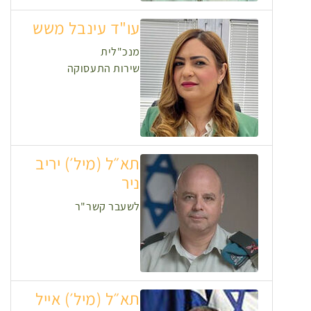
עו"ד עינבל משש
מנכ"לית
שירות התעסוקה
תא״ל (מיל׳) יריב
ניר
לשעבר קשר"ר
תא״ל (מיל׳) אייל