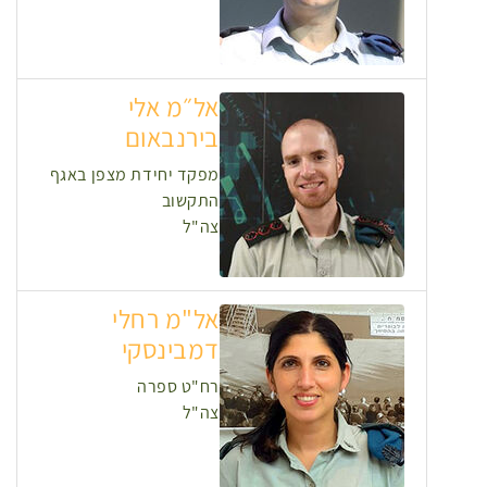
אל״מ אלי
בירנבאום
מפקד יחידת מצפן באגף
התקשוב
צה"ל
אל"מ רחלי
דמבינסקי
רח"ט ספרה
צה"ל