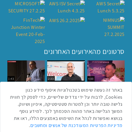
סרטונים מהאירועים האחרונים
1:43
2:33
4:00
כנס ערים חכמות
כנס מפעיל
כנס בריאות דיגיטלית
באתר זה נעשה שימוש בטכנולוגיות איסוף מידע כגון
Cookies, לרבות על ידי צדדים שלישיים, כדי לספק לך חווית
גלישה טובה יותר וכן למטרות סטטיסטיקה, איפיון ושיווק.
2:32
1:14
3:52
המשך הגלישה באתר מהווה הסכמתך לכך. למידע נוסף
כנס RPA
כנס בינת יערות הכרמל
כנס F5
בנושא ואפשרות לנהל את השימוש באמצעים הללו, ראו את
שתפו ברשת
מדיניות הפרטיות המעודכנת של אנשים ומחשבים
.